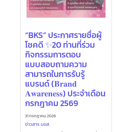
“BKS” ประกาศรายชื่อผู้
โชคดี ✨20 ท่านที่ร่วม
กิจกรรมการตอบ
แบบสอบถามความ
สามารถในการรับรู้
แบรนด์ (𝐁𝐫𝐚𝐧𝐝
𝐀𝐰𝐚𝐫𝐞𝐧𝐞𝐬𝐬) ประจำเดือน
กรกฎาคม 2569
31 กรกฎาคม 2026
ข่าวสาร บขส.