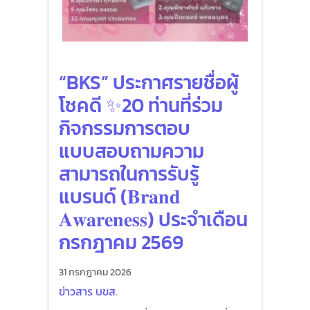
“BKS” ประกาศรายชื่อผู้
โชคดี ✨20 ท่านที่ร่วม
กิจกรรมการตอบ
แบบสอบถามความ
สามารถในการรับรู้
แบรนด์ (𝐁𝐫𝐚𝐧𝐝
𝐀𝐰𝐚𝐫𝐞𝐧𝐞𝐬𝐬) ประจำเดือน
กรกฎาคม 2569
31 กรกฎาคม 2026
ข่าวสาร บขส.