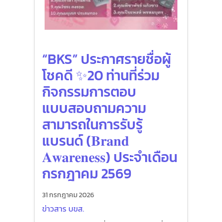
“BKS” ประกาศรายชื่อผู้
โชคดี ✨20 ท่านที่ร่วม
กิจกรรมการตอบ
แบบสอบถามความ
สามารถในการรับรู้
แบรนด์ (𝐁𝐫𝐚𝐧𝐝
𝐀𝐰𝐚𝐫𝐞𝐧𝐞𝐬𝐬) ประจำเดือน
กรกฎาคม 2569
31 กรกฎาคม 2026
ข่าวสาร บขส.