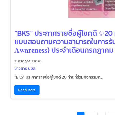
“BKS” ประกาศรายชื่อผู้โชคดี ✨20
แบบสอบถามความสามารถในการรับรู้แ
𝐀𝐰𝐚𝐫𝐞𝐧𝐞𝐬𝐬) ประจำเดือนกรกฎาค
31 กรกฎาคม 2026
ข่าวสาร บขส.
“BKS” ประกาศรายชื่อผู้โชคดี 20 ท่านที่ร่วมกิจกรรมก...
Read More