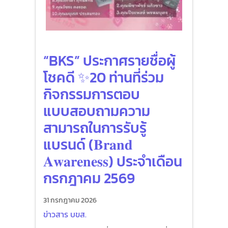
“BKS” ประกาศรายชื่อผู้
โชคดี ✨20 ท่านที่ร่วม
กิจกรรมการตอบ
แบบสอบถามความ
สามารถในการรับรู้
แบรนด์ (𝐁𝐫𝐚𝐧𝐝
𝐀𝐰𝐚𝐫𝐞𝐧𝐞𝐬𝐬) ประจำเดือน
กรกฎาคม 2569
31 กรกฎาคม 2026
ข่าวสาร บขส.