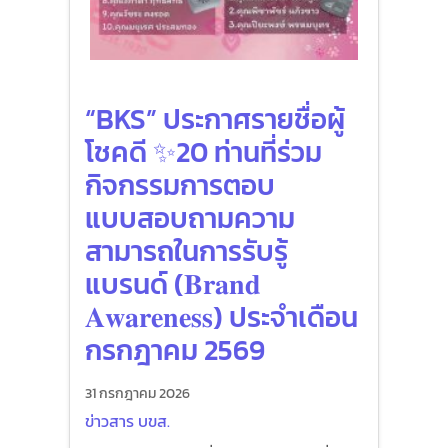
“BKS” ประกาศรายชื่อผู้
โชคดี ✨20 ท่านที่ร่วม
กิจกรรมการตอบ
แบบสอบถามความ
สามารถในการรับรู้
แบรนด์ (𝐁𝐫𝐚𝐧𝐝
𝐀𝐰𝐚𝐫𝐞𝐧𝐞𝐬𝐬) ประจำเดือน
กรกฎาคม 2569
31 กรกฎาคม 2026
ข่าวสาร บขส.