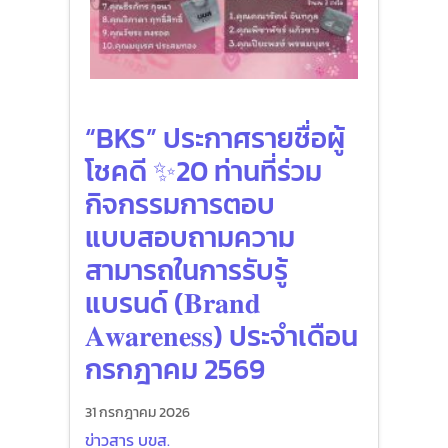
“BKS” ประกาศรายชื่อผู้
โชคดี ✨20 ท่านที่ร่วม
กิจกรรมการตอบ
แบบสอบถามความ
สามารถในการรับรู้
แบรนด์ (𝐁𝐫𝐚𝐧𝐝
𝐀𝐰𝐚𝐫𝐞𝐧𝐞𝐬𝐬) ประจำเดือน
กรกฎาคม 2569
31 กรกฎาคม 2026
ข่าวสาร บขส.