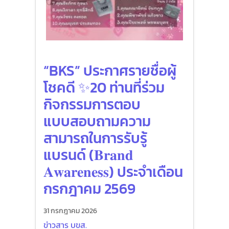
“BKS” ประกาศรายชื่อผู้
โชคดี ✨20 ท่านที่ร่วม
กิจกรรมการตอบ
แบบสอบถามความ
สามารถในการรับรู้
แบรนด์ (𝐁𝐫𝐚𝐧𝐝
𝐀𝐰𝐚𝐫𝐞𝐧𝐞𝐬𝐬) ประจำเดือน
กรกฎาคม 2569
31 กรกฎาคม 2026
ข่าวสาร บขส.