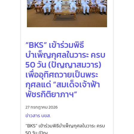
“BKS” เข้าร่วมพิธี
บำเพ็ญกุศลในวาระ ครบ
50 วัน (ปัญญาสมวาร)
เพื่ออุทิศถวายเป็นพระ
กุศลแด่ “สมเด็จเจ้าฟ้า
พัชรกิติยาภาฯ”
27 กรกฎาคม 2026
ข่าวสาร บขส.
“BKS” เข้าร่วมพิธีบำเพ็ญกุศลในวาระ ครบ
50 วัน (ปัญ...