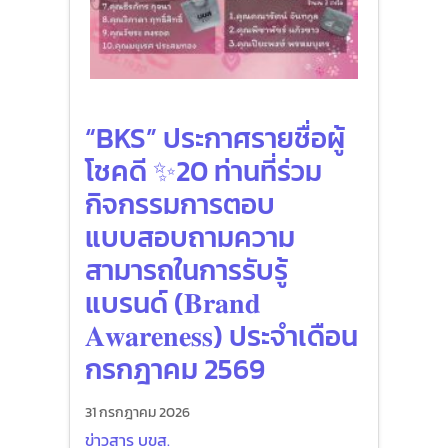
“BKS” ประกาศรายชื่อผู้
โชคดี ✨20 ท่านที่ร่วม
กิจกรรมการตอบ
แบบสอบถามความ
สามารถในการรับรู้
แบรนด์ (𝐁𝐫𝐚𝐧𝐝
𝐀𝐰𝐚𝐫𝐞𝐧𝐞𝐬𝐬) ประจำเดือน
กรกฎาคม 2569
31 กรกฎาคม 2026
ข่าวสาร บขส.