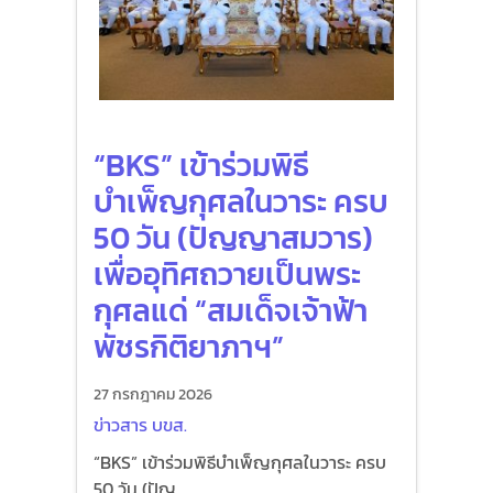
“BKS” เข้าร่วมพิธี
บำเพ็ญกุศลในวาระ ครบ
50 วัน (ปัญญาสมวาร)
เพื่ออุทิศถวายเป็นพระ
กุศลแด่ “สมเด็จเจ้าฟ้า
พัชรกิติยาภาฯ”
27 กรกฎาคม 2026
ข่าวสาร บขส.
“BKS” เข้าร่วมพิธีบำเพ็ญกุศลในวาระ ครบ
50 วัน (ปัญ...