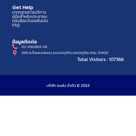
แผนผังเว็บไซต์
แบบสำรวจความพึงพอใจ
ปฏิทิน บริษัท ขนส่ง จำกัด
ข่าวประชาสัมพันธ์
ข่าวจัดซื้อจัดจ้าง
สำรองที่นั่งตั๋วโดยสาร
Get Help
มาตรฐานการบริการ
คู่มือสำหรับประชาชน
หนังสือแจ้งขอคืนเงิน
FAQ
ข้อมูลติดต่อ
02-9362852-66
999 ถ.กำแพงเพชร2 แขวงจตุจักร เขตจตุจักร กทม. 10900
Total Visitors : 107366
บริษัท ขนส่ง จำกัด © 2024