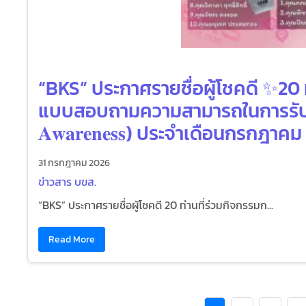
“BKS” ประกาศรายชื่อผู้โชคดี ✨20
แบบสอบถามความสามารถในการรับรู้แ
𝐀𝐰𝐚𝐫𝐞𝐧𝐞𝐬𝐬) ประจำเดือนกรกฎาค
31 กรกฎาคม 2026
ข่าวสาร บขส.
“BKS” ประกาศรายชื่อผู้โชคดี 20 ท่านที่ร่วมกิจกรรมก...
Read More