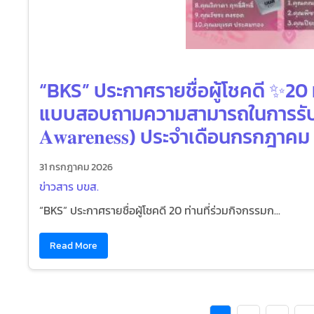
“BKS” ประกาศรายชื่อผู้โชคดี ✨20
แบบสอบถามความสามารถในการรับรู้แ
𝐀𝐰𝐚𝐫𝐞𝐧𝐞𝐬𝐬) ประจำเดือนกรกฎาค
31 กรกฎาคม 2026
ข่าวสาร บขส.
“BKS” ประกาศรายชื่อผู้โชคดี 20 ท่านที่ร่วมกิจกรรมก...
Read More