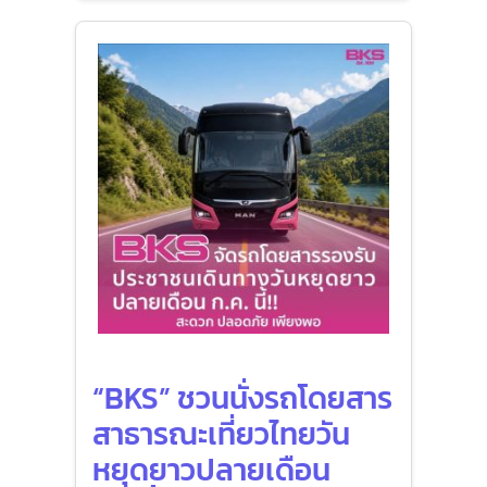
“BKS” ชวนนั่งรถโดยสาร
สาธารณะเที่ยวไทยวัน
หยุดยาวปลายเดือน