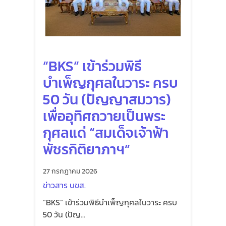
“BKS” เข้าร่วมพิธี
บำเพ็ญกุศลในวาระ ครบ
50 วัน (ปัญญาสมวาร)
เพื่ออุทิศถวายเป็นพระ
กุศลแด่ “สมเด็จเจ้าฟ้า
พัชรกิติยาภาฯ”
27 กรกฎาคม 2026
ข่าวสาร บขส.
“BKS” เข้าร่วมพิธีบำเพ็ญกุศลในวาระ ครบ
50 วัน (ปัญ...