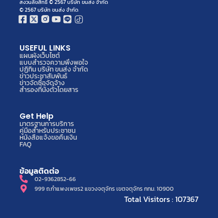
สงวนลิขสิทธิ์ © 2567 บริษัท ขนส่ง จำกัด
© 2567 บริษัท ขนส่ง จำกัด
USEFUL LINKS
แผนผังเว็บไซต์
แบบสำรวจความพึงพอใจ
ปฏิทิน บริษัท ขนส่ง จำกัด
ข่าวประชาสัมพันธ์
ข่าวจัดซื้อจัดจ้าง
สำรองที่นั่งตั๋วโดยสาร
Get Help
มาตรฐานการบริการ
คู่มือสำหรับประชาชน
หนังสือแจ้งขอคืนเงิน
FAQ
ข้อมูลติดต่อ
02-9362852-66
999 ถ.กำแพงเพชร2 แขวงจตุจักร เขตจตุจักร กทม. 10900
Total Visitors : 107367