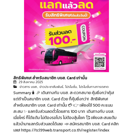
สิทธิพิเศษ! สำหรับสมาชิก บขส. Card เท่านั้น
29 สิงหาคม 2025
ข่าวสาร บขส.
,
ข่าวประชาสัมพันธ์
,
โปรโมชั่น
,
โปรโมชั่นทางการตลาด
Summary🧳 🎉 เดินทางกับ บขส. สะดวกสบาย คุ้มยิ่งกว่าคุ้ม!
แต่ถ้าเป็นสมาชิก บขส. Card ด้วย ก็คุ้มยิ่งกว่า! ㅤ สิทธิพิเศษ!
สำหรับสมาชิก บขส. Card เท่านั้น 💳 👉 เพียงใช้ 500 คะแนน
สะสม ✨ แลกรับส่วนลดตั๋วโดยสาร 100 บาท ㅤㅤ เดินทางกับ บขส.
เมื่อไหร่ ก็ได้แต้ม ไม่ต้องรอโปร ไม่ต้องลุ้นโชค 🥰 เพียงสะสมแต้ม
แล้วนำมาแลกรับส่วนลดได้เลย ㅤ 📣 สมัครสมาชิก บขส. Card คลิก
เลย! https://tcl99web.transport.co.th/register/index ㅤ