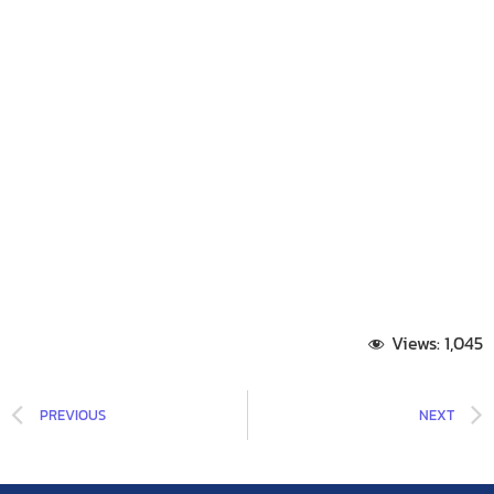
ระเบียบบริษัท ขนส่ง จำกัด ว่าด้วยกองทุนบำเหน็จ
พนักงาน พ.ศ.2522 และที่แก้ไขเพิ่มเติม
3 ธันวาคม 2024
Views:
1,045
PREVIOUS
NEXT