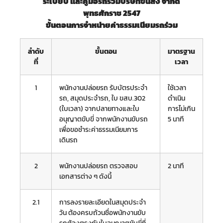
ระเบียบ และคู่มือรถร่วมบริษัทขนส่ง จำกัด
พุทธศักราช 2547
ขั้นตอนการจำหน่ายค่าธรรมเนียมรถร่วม
ลำดับ
ขั้นตอน
มาตรฐาน
ที่
เวลา
1
พนักงานปล่อยรถ รับบัตรประจำ
ใช้เวลา
รถ, สมุดประจำรถ, ใบ ขสบ.302
ดำเนิน
(ใบเวลา) จากปลายทางและใบ
การไม่เกิน
อนุญาตขับขี่ จากพนักงานขับรถ
5 นาที
เพื่อขอชำระค่าธรรมเนียมการ
เดินรถ
2
พนักงานปล่อยรถ ตรวจสอบ
2 นาที
เอกสารต่าง ๆ ดังนี้
2.1
การลงรายละเอียดในสมุดประจำ
วัน ต้องครบถ้วนชื่อพนักงานขับ
รถต้องตรงกับใบอนุญาตขับขี่ที่