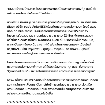
“BKS” เข้าร่วมโครงการรับรองมาตรฐานรถโดยสารสาธารณะ (Q-Bus) ส่ง
เสริมความปลอดภัยในการใช้รถใช้ถนน
นายศิริชัย ทิพสน ผู้ช่วยกรรมการผู้จัดการใหญ่ด้านธุรกิจเดินรถ ฝ่ายธุรกิจ
เดินรถ บริษัท ขนส่ง จำกัด (BKS) ร่วมกับกรมการขนส่งทางบก (ขบ.) ตรวจ
หลักเกณฑ์และวิธีการประเมินรถโดยสารสาธารณะของ BKS ที่เข้าร่วม
โครงการรับรองมาตรฐานรถโดยสารสาธารณะ (Q-Bus) โดยการตรวจฯ
ครั้งนี้มีรถโดยสารจำนวน 14 เส้นทาง 73 คัน ที่ให้บริการในพื้นที่ภาคเหนือ,
ภาคตะวันออกเฉียงเหนือ และภาคใต้ เช่น เส้นทางกรุงเทพฯ – เชียงใหม่,
กรุงเทพฯ – น่าน, กรุงเทพฯ – กุดชุม – ธาตุพนม, กรุงเทพฯ – บุรีรัมย์,
กรุงเทพฯ – หาดใหญ่ และ กรุงเทพฯ – สุไหงโกลก
โดยรถโดยสารสาธารณะที่ผ่านการประเมินตามเกณฑ์มาตรฐานเบื้องต้นที่
กรมการขนส่งทางบกกำหนด จะได้รับเครื่องหมาย “Q-Bus” ซึ่งหมายถึง
“Qualified Bus” หรือ “รถโดยสารสาธารณะที่ได้รับการรับรองมาตรฐาน”
อย่างไรก็ตาม บริษัทฯ จะทยอยนำรถโดยสารเข้าร่วมฯ โครงการให้ครบทุกคัน
และทุกเส้นทาง เพื่อยกระดับการให้บริการรถโดยสารสาธารณะ ส่งเสริม
ความปลอดภัยในการใช้รถใช้ถนน สร้างความมั่นใจให้ผู้โดยสารเดินทางได้
อย่างสะดวกและมีความปลอดภัยยิ่งขึ้น
//////////////////////////////////