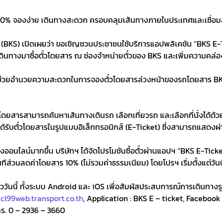
10% จองง่าย เดินทางสะดวก ครอบคลุมเส้นทางภายในประเทศและเชื่อม
ด (BKS) เปิดเผยว่า ขอเชิญชวนประชาชนใช้บริการแอปพลิเคชัน “BKS E
เดินทางมาซื้อตั๋วโดยสาร ณ ช่องจำหน่ายตั๋วของ BKS และเพิ่มความคล่อง
ปฯ ช่วยอำนวยความสะดวกในการจองตั๋วโดยสารล่วงหน้าของรถโดยสาร BK
้โดยสารสามารถค้นหาเส้นทางเดินรถ เลือกเที่ยวรถ และเลือกที่นั่งได
รับตั๋วโดยสารในรูปแบบอิเล็กทรอนิกส์ (E-Ticket) ซึ่งสามารถแสดงผ่านโ
างออนไลน์มากขึ้น บริษัทฯ ได้จัดโปรโมชันซื้อตั๋วผ่านแอปฯ “BKS E-Tic
ทีส่วนลดค่าโดยสาร 10% (ไม่รวมค่าธรรมเนียม) โดยโปรฯ เริ่มตั้งแต่วันน
นนี้ ทั้งระบบ Android และ iOS เพื่อสัมผัสประสบการณ์การเดินทางรูป
tcl99web.transport.co.th
, Application : BKS E – ticket, Facebook
ทร. 0 – 2936 – 3660