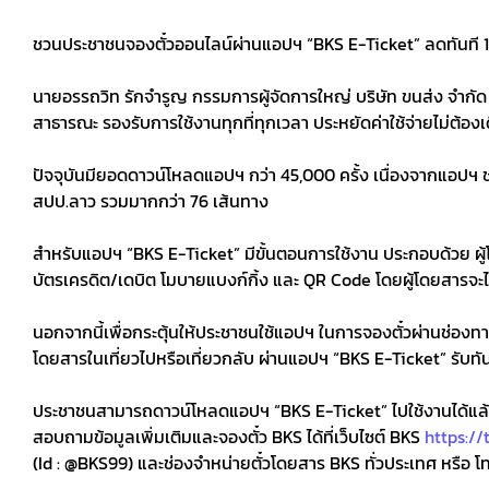
ชวนประชาชนจองตั๋วออนไลน์ผ่านแอปฯ “BKS E-Ticket” ลดทันที 
นายอรรถวิท รักจำรูญ กรรมการผู้จัดการใหญ่ บริษัท ขนส่ง จำกั
สาธารณะ รองรับการใช้งานทุกที่ทุกเวลา ประหยัดค่าใช้จ่ายไม่ต้อง
ปัจจุบันมียอดดาวน์โหลดแอปฯ กว่า 45,000 ครั้ง เนื่องจากแอ
สปป.ลาว รวมมากกว่า 76 เส้นทาง
สำหรับแอปฯ “BKS E-Ticket” มีขั้นตอนการใช้งาน ประกอบด้วย ผู
บัตรเครดิต/เดบิต โมบายแบงก์กิ้ง และ QR Code โดยผู้โดยสารจะได้
นอกจากนี้เพื่อกระตุ้นให้ประชาชนใช้แอปฯ ในการจองตั๋วผ่านช่องท
โดยสารในเที่ยวไปหรือเที่ยวกลับ ผ่านแอปฯ “BKS E-Ticket” รับทัน
ประชาชนสามารถดาวน์โหลดแอปฯ “BKS E-Ticket” ไปใช้งานได้แล้ววั
สอบถามข้อมูลเพิ่มเติมและจองตั๋ว BKS ได้ที่เว็บไซต์ BKS
https://
(Id : @BKS99) และช่องจำหน่ายตั๋วโดยสาร BKS ทั่วประเทศ หรือ โ