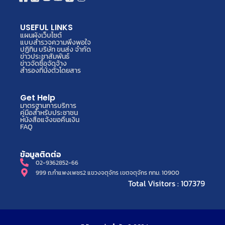
USEFUL LINKS
แผนผังเว็บไซต์
แบบสำรวจความพึงพอใจ
ปฏิทิน บริษัท ขนส่ง จำกัด
ข่าวประชาสัมพันธ์
ข่าวจัดซื้อจัดจ้าง
สำรองที่นั่งตั๋วโดยสาร
Get Help
มาตรฐานการบริการ
คู่มือสำหรับประชาชน
หนังสือแจ้งขอคืนเงิน
FAQ
ข้อมูลติดต่อ
02-9362852-66
999 ถ.กำแพงเพชร2 แขวงจตุจักร เขตจตุจักร กทม. 10900
Total Visitors : 107379